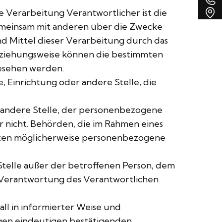
v
A
e Verarbeitung Verantwortlicher ist die
R
 gemeinsam mit anderen über die Zwecke
a
d Mittel dieser Verarbeitung durch das
beziehungsweise können die bestimmten
esehen werden.
, Einrichtung oder andere Stelle, die
er andere Stelle, der personenbezogene
r nicht. Behörden, die im Rahmen eines
aten möglicherweise personenbezogene
e Stelle außer der betroffenen Person, dem
 Verantwortung des Verantwortlichen
all in informierter Weise und
igen eindeutigen bestätigenden