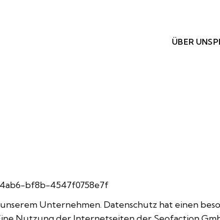
ÜBER UNS
P
7-4ab6-bf8b-4547f0758e7f
an unserem Unternehmen. Datenschutz hat einen beso
ine Nutzung der Internetseiten der Seofaction Gmb