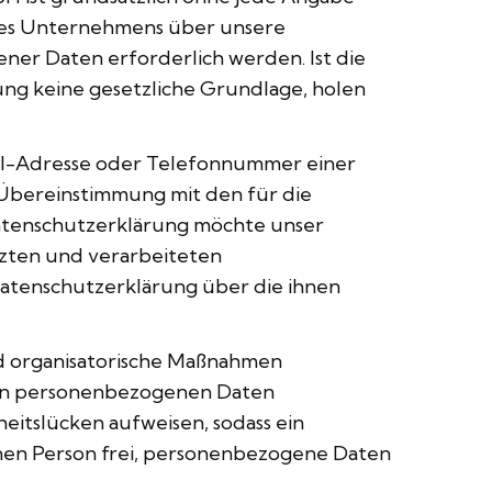
res Unternehmens über unsere
er Daten erforderlich werden. Ist die
ng keine gesetzliche Grundlage, holen
0531 52942
ail-Adresse oder Telefonnummer einer
Termin vereinbaren
 Übereinstimmung mit den für die
atenschutzerklärung möchte unser
zten und verarbeiteten
atenschutzerklärung über die ihnen
nd organisatorische Maßnahmen
eten personenbezogenen Daten
eitslücken aufweisen, sodass ein
enen Person frei, personenbezogene Daten