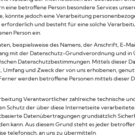
n eine betroffene Person besondere Services unse
, könnte jedoch eine Verarbeitung personenbezogen
forderlich und besteht für eine solche Verarbeitu
fenen Person ein.
Hannoversche Straße 1
en, beispielsweise des Namens, der Anschrift, E-M
38116 Braunschweig
nklang mit der Datenschutz-Grundverordnung und in
ischen Datenschutzbestimmungen. Mittels dieser D
t, Umfang und Zweck der von uns erhobenen, genut
erner werden betroffene Personen mittels dieser D
arbeitung Verantwortlicher zahlreiche technische u
sen Schutz der über diese Internetseite verarbeit
tbasierte Datenübertragungen grundsätzlich Sicherh
rden kann. Aus diesem Grund steht es jeder betroff
se telefonisch, an uns zu übermitteln.