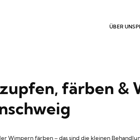
ÜBER UNS
P
zupfen, färben &
unschweig
r Wimpern färben – das sind die kleinen Behandlun