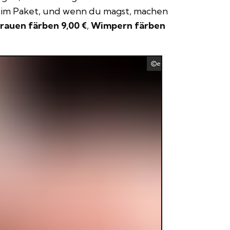
r im Paket, und wenn du magst, machen
auen färben 9,00 €
,
Wimpern färben
0531 52942
envato Elements
Termin vereinbaren