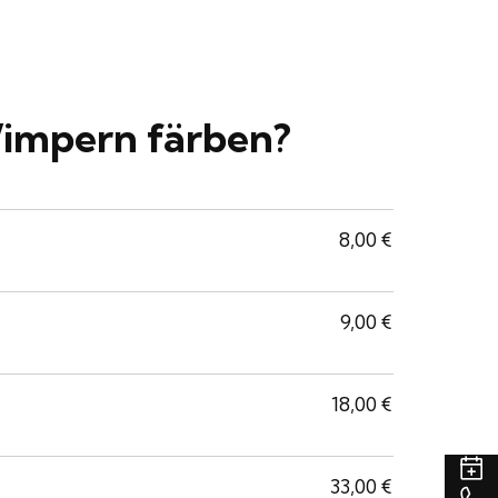
Wimpern färben?
8,00 €
9,00 €
18,00 €
T
33,00 €