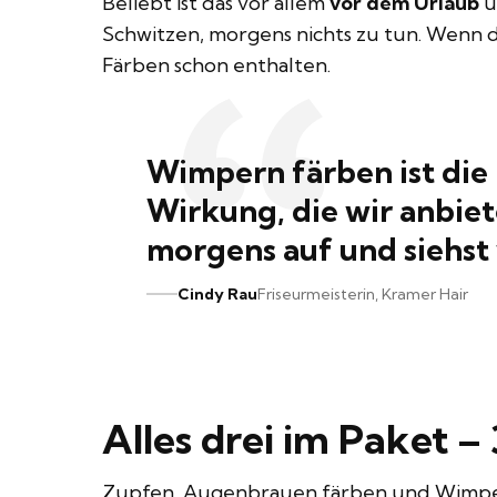
Beliebt ist das vor allem
vor dem Urlaub
u
Schwitzen, morgens nichts zu tun. Wenn d
Färben schon enthalten.
Wimpern färben ist die
Wirkung, die wir anbie
morgens auf und siehst
Cindy Rau
Friseurmeisterin, Kramer Hair
Alles drei im Paket –
Zupfen, Augenbrauen färben und Wimpern 