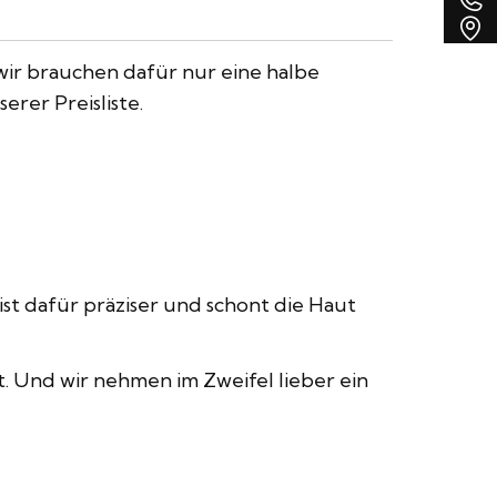
v
A
R
a
ir brauchen dafür nur eine halbe
nserer
Preisliste
.
ist dafür präziser und schont die Haut
t. Und wir nehmen im Zweifel lieber ein