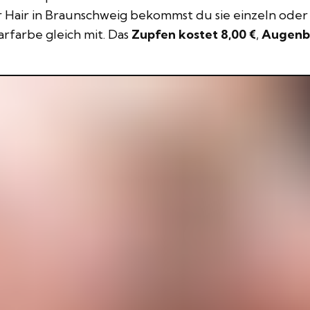
r Hair in Braunschweig bekommst du sie einzeln ode
arfarbe gleich mit. Das
Zupfen kostet 8,00 €
,
Augenbr
Hannoversche Straße 1
38116 Braunschweig