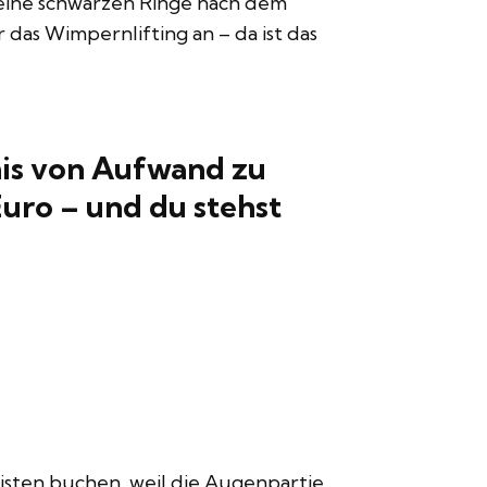
ine schwarzen Ringe nach dem
r das
Wimpernlifting
an – da ist das
nis von Aufwand zu
uro – und du stehst
sten buchen, weil die Augenpartie