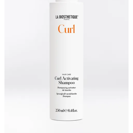
Hannoversche
0531 52942
Termin
Straße 1
vereinbaren
38116 Braunschweig