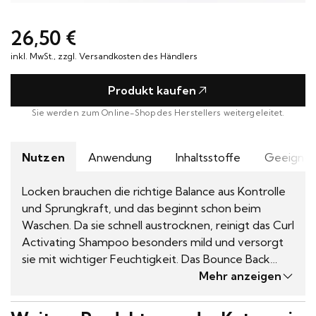
26,50 €
inkl. MwSt., zzgl. Versandkosten des Händlers
Produkt kaufen
Sie werden zum Online-Shop des Herstellers weitergeleitet.
Nutzen
Anwendung
Inhaltsstoffe
Geeignet
Locken brauchen die richtige Balance aus Kontrolle
und Sprungkraft, und das beginnt schon beim
Waschen. Da sie schnell austrocknen, reinigt das Curl
Activating Shampoo besonders mild und versorgt
sie mit wichtiger Feuchtigkeit. Das Bounce Back
Polymer stärkt die Elastizität, gibt müden, Locken
Mehr anzeigen
neuen Schwung und verbessert die Haltbarkeit. So
werden selbst widerspenstige Kringel schon beim