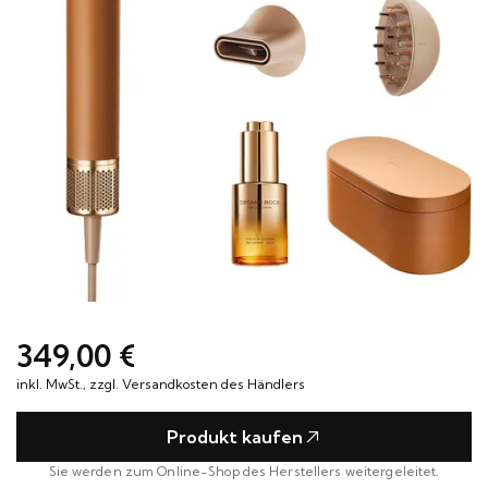
Hannoversche
0531 52942
Termin
Straße 1
vereinbaren
38116 Braunschweig
349,00 €
inkl. MwSt., zzgl. Versandkosten des Händlers
Produkt kaufen
Sie werden zum Online-Shop des Herstellers weitergeleitet.