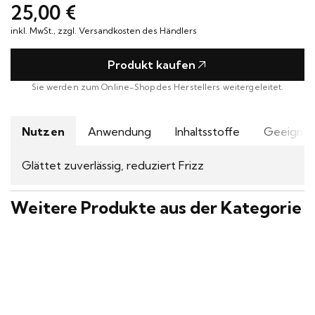
Hannoversche
0531 52942
25,00 €
Termin
Straße 1
inkl. MwSt., zzgl. Versandkosten des Händlers
vereinbaren
38116 Braunschweig
Produkt kaufen
Sie werden zum Online-Shop des Herstellers weitergeleitet.
Nutzen
Anwendung
Inhaltsstoffe
Geeignet
Glättet zuverlässig, reduziert Frizz
Weitere Produkte aus der Kategorie