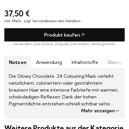
Hannoversche
0531 52942
von
Termin
Straße 1
Harren
37,50 €
vereinbaren
38116 Braunschweig
die
inkl. MwSt., zzgl. Versandkosten des Händlers
mit
der
Produkt kaufen
Glam+Colour
Sie werden zum Online-Shop des Herstellers weitergeleitet.
Glowy
Chocolate
.24
Nutzen
Anwendung
Inhaltsstoffe
Geeignet
Colouring
Mask
Die Glowy Chocolate .24 Colouring Mask verleiht
behandelt
natürlichem, coloriertem oder gesträhntem
wurden.
braunem Haar eine intensive Farbtiefe mit warmen,
schokoladigen Reflexen. Dank der hohen
Pigmentdichte entstehen schnell sichtbar satte
Farbergebnisse, die 3–5 Haarwäschen anhalten.
Mehr anzeigen
Sonnenblumenextrakt schützt die Farbe vor
äußeren Einflüssen, während Reisproteine und
Weitere Produkte aus der Kategorie