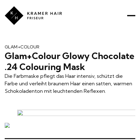
Kramer
Hair
ÜBER UNS
PREISE
PRODUKTE
LEISTUNGEN
GLAM+COLOUR
Glam+Colour Glowy Chocolate
RATGEBER
.24 Colouring Mask
Die Farbmaske pflegt das Haar intensiv, schützt die
Farbe und verleiht braunem Haar einen satten, warmen
Schokoladenton mit leuchtenden Reflexen.
Vorher-
Nachher
Bilder