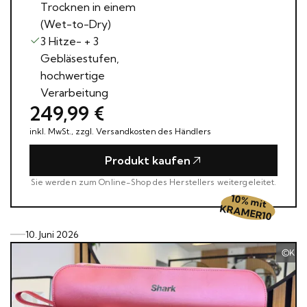
Trocknen in einem
(Wet-to-Dry)
3 Hitze- + 3
Gebläsestufen,
hochwertige
Verarbeitung
249,99 €
inkl. MwSt., zzgl. Versandkosten des Händlers
Produkt kaufen
Sie werden zum Online-Shop des Herstellers weitergeleitet.
 10% m
KRAM
it 
ER10 
10. Juni 2026
Kram