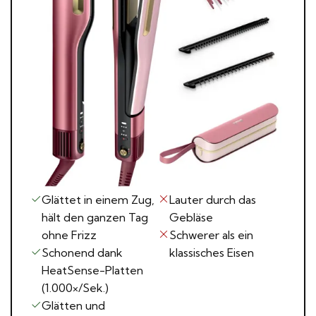
Hannoversche
0531 52942
Termin
Straße 1
vereinbaren
38116 Braunschweig
Glättet in einem Zug,
Lauter durch das
hält den ganzen Tag
Gebläse
ohne Frizz
Schwerer als ein
Schonend dank
klassisches Eisen
HeatSense-Platten
(1.000×/Sek.)
Glätten und