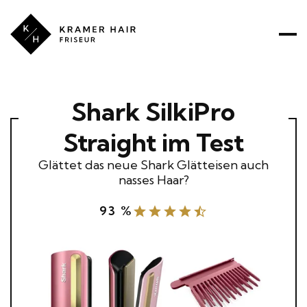
Kramer
Hair
ÜBER UNS
PREISE
PRODUKTE
LEISTUNGEN
Shark SilkiPro
RATGEBER
Straight im Test
Glättet das neue Shark Glätteisen auch
nasses Haar?
93 %