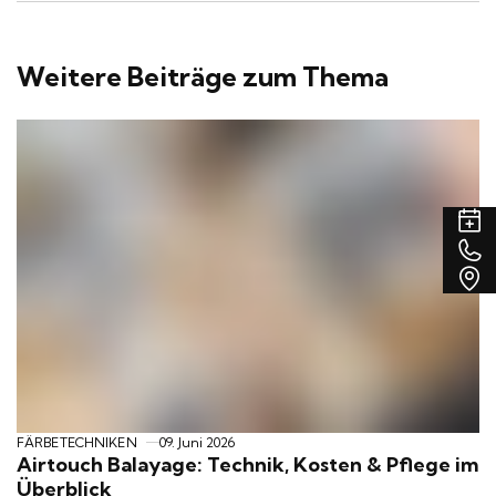
Weitere Beiträge zum Thema
Airtouch
Balayage:
Technik,
Kosten
T
&
v
A
Pflege
R
im
a
Überblick
FÄRBETECHNIKEN
09. Juni 2026
Airtouch Balayage: Technik, Kosten & Pflege im
Überblick