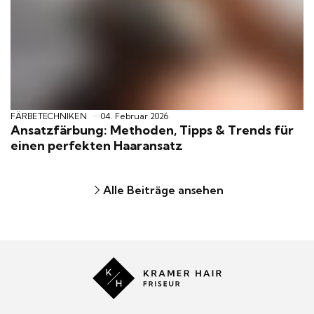
für
einen
perfekten
Haaransatz
FÄRBETECHNIKEN
04. Februar 2026
Ansatzfärbung: Methoden, Tipps & Trends für
einen perfekten Haaransatz
Alle Beiträge ansehen
Kramer
Hair