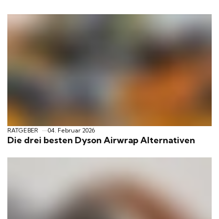
Die
drei
besten
Dyson
Airwrap
Alternativen
RATGEBER
04. Februar 2026
Die drei besten Dyson Airwrap Alternativen
Ansatzfärbung:
Methoden,
Tipps
&
Trends