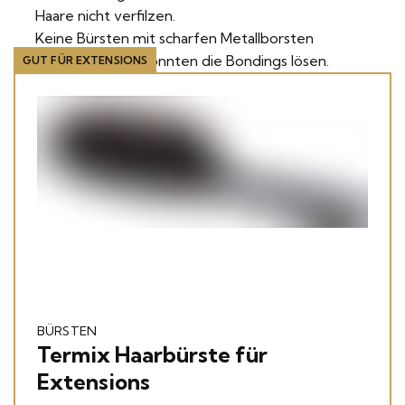
Haare nicht verfilzen.
Keine Bürsten mit scharfen Metallborsten
verwenden, sie könnten die Bondings lösen.
GUT FÜR EXTENSIONS
BÜRSTEN
Termix Haarbürste für
Extensions