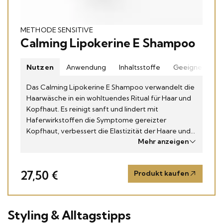
METHODE SENSITIVE
Calming Lipokerine E Shampoo
Nutzen
Anwendung
Inhaltsstoffe
Geeignet für
Das Calming Lipokerine E Shampoo verwandelt die
Haarwäsche in ein wohltuendes Ritual für Haar und
Kopfhaut. Es reinigt sanft und lindert mit
Haferwirkstoffen die Symptome gereizter
Kopfhaut, verbessert die Elastizität der Haare und
Mehr anzeigen
unterstützt die Regeneration der Hautbarriere.
Hafer-Polyphenol und Panthenol lindern
Irritationen sofort und nachhaltig, während ein
27,50 €
Produkt kaufen
Polysaccharid aus der Guarbohne für mühelose
Kämmbarkeit und Geschmeidigkeit sorgt. Das
Shampoo versorgt Kopfhaut und Haar mit
Feuchtigkeit, schützt vor dem Austrocknen und
Styling & Alltagstipps
stärkt die Hautbarriere, wodurch die Haarstruktur