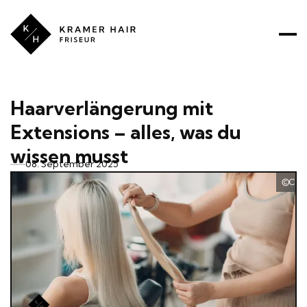
Kramer
Hair
ÜBER UNS
PREISE
PRODUKTE
LEISTUNGEN
Haarverlängerung mit
Extensions – alles, was du
RATGEBER
wissen musst
08. September 2025
Can